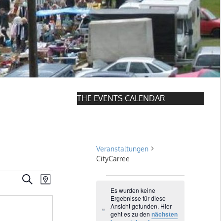
THE EVENTS CALENDAR
CityCarree
Veranstaltungen
CityCarree
Veranstaltungen
Veranstaltung
SUCHE
V
KARTE
Es wurden keine
Ansichten-
Suche
Ergebnisse für diese
e
Ansicht gefunden. Hier
Navigation
H
geht es zu den
nächsten
und
i