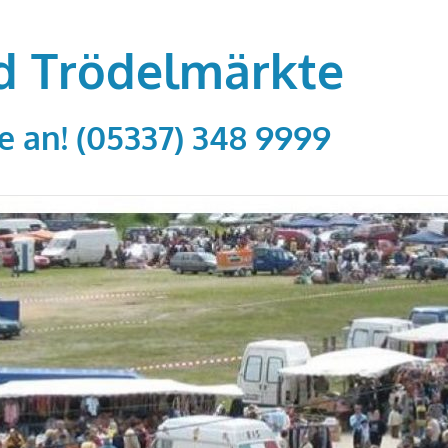
d Trödelmärkte
e an! (05337) 348 9999