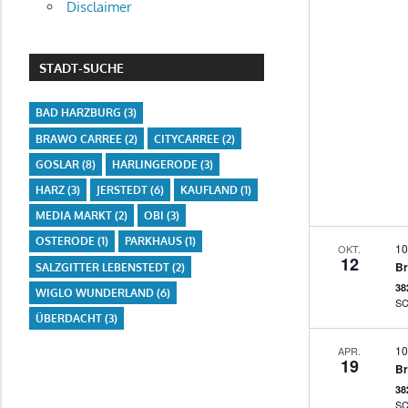
Disclaimer
STADT-SUCHE
BAD HARZBURG
(3)
BRAWO CARREE
(2)
CITYCARREE
(2)
GOSLAR
(8)
HARLINGERODE
(3)
HARZ
(3)
JERSTEDT
(6)
KAUFLAND
(1)
MEDIA MARKT
(2)
OBI
(3)
OSTERODE
(1)
PARKHAUS
(1)
10
OKT.
12
SALZGITTER LEBENSTEDT
(2)
38
WIGLO WUNDERLAND
(6)
ÜBERDACHT
(3)
10
APR.
19
38