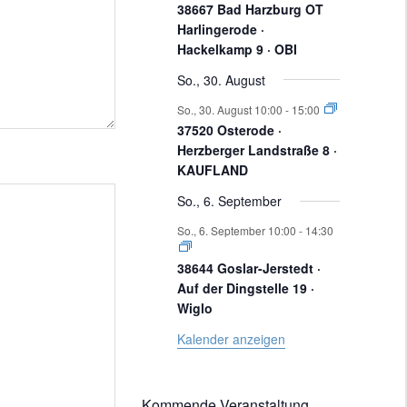
38667 Bad Harzburg OT
n
t
Harlingerode ·
s
Hackelkamp 9 · OBI
So., 30. August
t
u
So., 30. August 10:00
-
15:00
a
37520 Osterode ·
Herzberger Landstraße 8 ·
l
n
KAUFLAND
t
So., 6. September
g
u
So., 6. September 10:00
-
14:30
n
38644 Goslar-Jerstedt ·
e
Auf der Dingstelle 19 ·
g
Wiglo
e
Kalender anzeigen
n
n
Kommende Veranstaltung