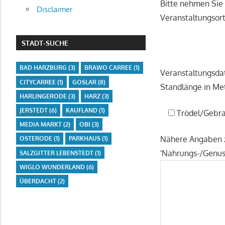
Bitte nehmen Sie 
Disclaimer
Veranstaltungsor
STADT-SUCHE
BAD HARZBURG
(3)
BRAWO CARREE
(1)
Veranstaltungsdat
CITYCARREE
(1)
GOSLAR
(8)
Standlänge in Met
HARLINGERODE
(3)
HARZ
(3)
JERSTEDT
(6)
KAUFLAND
(1)
Trödel/Gebr
MEDIA MARKT
(2)
OBI
(3)
Nähere Angaben z
OSTERODE
(1)
PARKHAUS
(1)
'Nahrungs-/Genus
SALZGITTER LEBENSTEDT
(1)
WIGLO WUNDERLAND
(6)
ÜBERDACHT
(2)