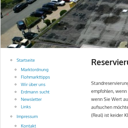
Reservier
Startseite
Marktordnung
Flohmarkttipps
Standreservierun
Wir über uns
empfohlen, wenn e
Erdmann sucht
wenn Sie Wert au
Newsletter
Links
aufsuchen möchte
(Real) ist keider
Impressum
Kontakt