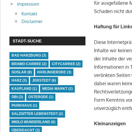
für ausgefallene
Impressum
Schaden nicht dur
Kontakt
Disclaimer
Haftung für Link
STADT-SUCHE
Diese Internetprä
Inhalte wir keinen
BAD HARZBURG
(3)
der Inhalte der v
BRAWO CARREE
(2)
CITYCARREE
(2)
Informationen in T
GOSLAR
(8)
HARLINGERODE
(3)
verlinkten Seiten
HARZ
(3)
JERSTEDT
(6)
dabei waren keine
KAUFLAND
(1)
MEDIA MARKT
(2)
Rechtsverletzunge
OBI
(3)
OSTERODE
(1)
Form Kenntnis von
PARKHAUS
(1)
unverzüglich entf
SALZGITTER LEBENSTEDT
(2)
WIGLO WUNDERLAND
(6)
Kleinanzeigen
ÜBERDACHT
(3)