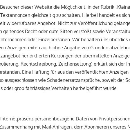
Besucher dieser Website die Möglichkeit, in der Rubrik „Klein
5 Textannoncen gleichzeitig zu schalten. Hierbei handelt es sic
erzeit widerrufbares Angebot. Nicht zur Veröffentlichung gelang
n geltendes Recht oder gute Sitten verstößt sowie Veranstal
nternehmen oder Einzelpersonen. Wir behalten uns überdies v
 von Anzeigentexten auch ohne Angabe von Gründen abzulehn
tzangebot her diktierten Kürzungen der übermittelten Anzeig
ulierung, Rechtschreibung, Zeichensetzung) erklärt sich der I
erstanden. Eine Haftung für aus den veröffentlichten Anzeigen
so ausgeschlossen wie Schadenersatzansprüche, soweit der S
es oder grob fahrlässiges Verhalten herbeigeführt wurde.
r Internetpräsenz personenbezogene Daten von Privatpersone
Zusammenhang mit Mail-Anfragen, dem Abonnieren unseres N