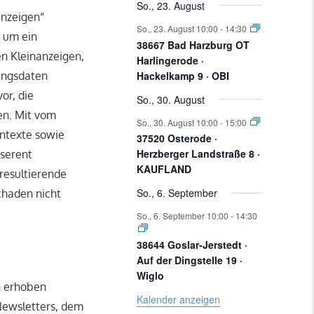
g
g
g
g
g
g
g
l
So., 23. August
n
n
n
n
n
n
anzeigen“
a
e
e
e
e
e
e
So., 23. August 10:00
-
14:30
n
n
n
n
n
n
h um ein
38667 Bad Harzburg OT
n
t
en Kleinanzeigen,
Harlingerode ·
s
Hackelkamp 9 · OBI
tungsdaten
or, die
So., 30. August
t
u
en. Mit vom
So., 30. August 10:00
-
15:00
a
entexte sowie
37520 Osterode ·
Herzberger Landstraße 8 ·
nserent
l
n
KAUFLAND
 resultierende
t
So., 6. September
chaden nicht
g
u
So., 6. September 10:00
-
14:30
n
38644 Goslar-Jerstedt ·
e
Auf der Dingstelle 19 ·
g
Wiglo
n erhoben
e
Kalender anzeigen
ewsletters, dem