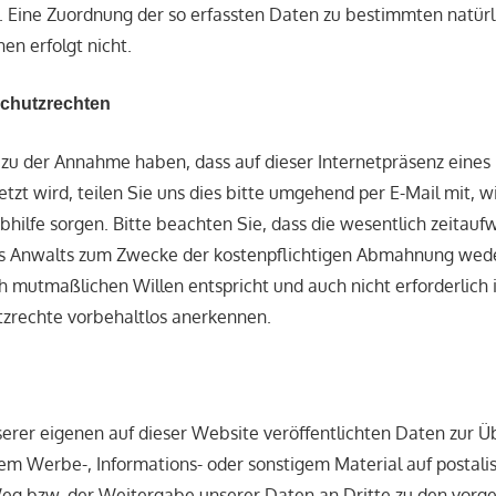
. Eine Zuordnung der so erfassten Daten zu bestimmten natür
nen erfolgt nicht.
Schutzrechten
 zu der Annahme haben, dass auf dieser Internetpräsenz eines 
etzt wird, teilen Sie uns dies bitte umgehend per E-Mail mit, 
Abhilfe sorgen. Bitte beachten Sie, dass die wesentlich zeitau
es Anwalts zum Zwecke der kostenpflichtigen Abmahnung we
h mutmaßlichen Willen entspricht und auch nicht erforderlich i
zrechte vorbehaltlos anerkennen.
erer eigenen auf dieser Website veröffentlichten Daten zur 
em Werbe-, Informations- oder sonstigem Material auf postal
eg bzw. der Weitergabe unserer Daten an Dritte zu den vorg