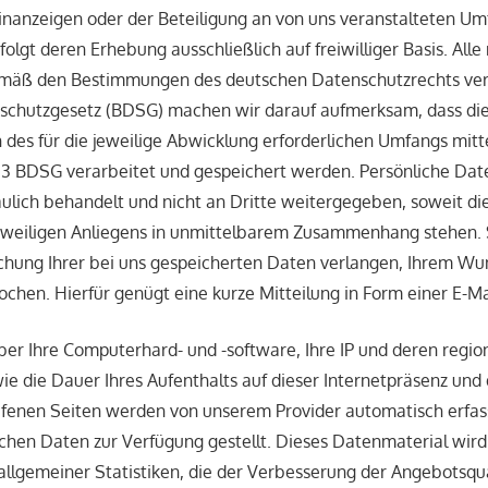
inanzeigen oder der Beteiligung an von uns veranstalteten U
olgt deren Erhebung ausschließlich auf freiwilliger Basis. Alle
mäß den Bestimmungen des deutschen Datenschutzrechts v
schutzgesetz (BDSG) machen wir darauf aufmerksam, dass di
es für die jeweilige Abwicklung erforderlichen Umfangs mitt
3 BDSG verarbeitet und gespeichert werden. Persönliche Da
aulich behandelt und nicht an Dritte weitergegeben, soweit die
eweiligen Anliegens in unmittelbarem Zusammenhang stehen.
schung Ihrer bei uns gespeicherten Daten verlangen, Ihrem W
hen. Hierfür genügt eine kurze Mitteilung in Form einer E-Ma
er Ihre Computerhard- und -software, Ihre IP und deren regio
ie die Dauer Ihres Aufenthalts auf dieser Internetpräsenz und 
fenen Seiten werden von unserem Provider automatisch erfass
schen Daten zur Verfügung gestellt. Dieses Datenmaterial wird
g allgemeiner Statistiken, die der Verbesserung der Angebotsqu