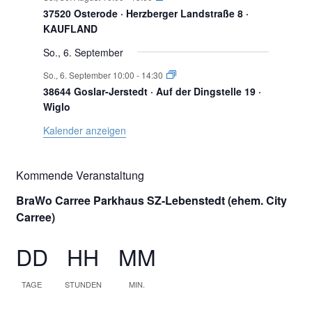
37520 Osterode · Herzberger Landstraße 8 ·
t
u
KAUFLAND
a
So., 6. September
l
n
So., 6. September 10:00
-
14:30
38644 Goslar-Jerstedt · Auf der Dingstelle 19 ·
t
Wiglo
g
u
Kalender anzeigen
n
e
Kommende Veranstaltung
g
BraWo Carree Parkhaus SZ-Lebenstedt (ehem. City
e
Carree)
n
n
DD
HH
MM
TAGE
STUNDEN
MIN.