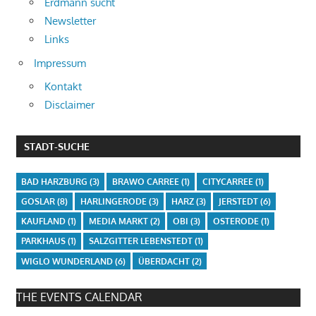
Erdmann sucht
Newsletter
Links
Impressum
Kontakt
Disclaimer
STADT-SUCHE
BAD HARZBURG
(3)
BRAWO CARREE
(1)
CITYCARREE
(1)
GOSLAR
(8)
HARLINGERODE
(3)
HARZ
(3)
JERSTEDT
(6)
KAUFLAND
(1)
MEDIA MARKT
(2)
OBI
(3)
OSTERODE
(1)
PARKHAUS
(1)
SALZGITTER LEBENSTEDT
(1)
WIGLO WUNDERLAND
(6)
ÜBERDACHT
(2)
THE EVENTS CALENDAR