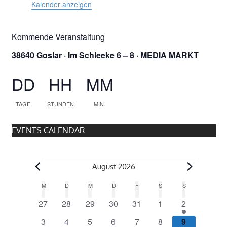
g
u
Kalender anzeigen
n
e
Kommende Veranstaltung
g
38640 Goslar · Im Schleeke 6 – 8 · MEDIA MARKT
e
n
DD
HH
MM
n
TAGE
STUNDEN
MIN.
EVENTS CALENDAR
V
August 2026
K
M
MONTAG
D
DIENSTAG
M
MITTWOCH
D
DONNERSTAG
F
FREITAG
S
SAMSTAG
S
SONNTAG
e
0
0
0
0
0
0
1
27
28
29
30
31
1
2
a
V
V
V
V
V
V
V
0
0
0
0
0
0
1
3
4
5
6
7
8
9