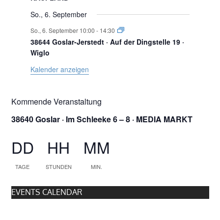
n
n
n
n
n
n
n
So., 6. September
t
s
So., 6. September 10:00
-
14:30
38644 Goslar-Jerstedt · Auf der Dingstelle 19 ·
t
u
Wiglo
a
Kalender anzeigen
l
n
Kommende Veranstaltung
t
38640 Goslar · Im Schleeke 6 – 8 · MEDIA MARKT
g
u
DD
HH
MM
n
e
g
TAGE
STUNDEN
MIN.
e
n
EVENTS CALENDAR
n