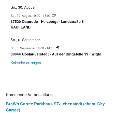
s
So., 30. August
u
t
So., 30. August 10:00
-
15:00
37520 Osterode · Herzberger Landstraße 8 ·
a
KAUFLAND
n
l
So., 6. September
t
g
So., 6. September 10:00
-
14:30
38644 Goslar-Jerstedt · Auf der Dingstelle 19 · Wiglo
u
Kalender anzeigen
n
e
g
n
e
Kommende Veranstaltung
n
BraWo Carree Parkhaus SZ-Lebenstedt (ehem. City
Carree)