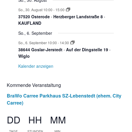
t
So., 30. August
s
So., 30. August 10:00
-
15:00
u
37520 Osterode · Herzberger Landstraße 8 ·
t
KAUFLAND
a
So., 6. September
n
So., 6. September 10:00
-
14:30
l
38644 Goslar-Jerstedt · Auf der Dingstelle 19 ·
t
Wiglo
g
Kalender anzeigen
u
n
e
Kommende Veranstaltung
g
BraWo Carree Parkhaus SZ-Lebenstedt (ehem. City
n
e
Carree)
n
DD
HH
MM
TAGE
STUNDEN
MIN.