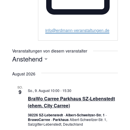
Email
info@erdmann-veranstaltungen.de
Veranstaltungen von diesem veranstalter
Anstehend
Datum
August 2026
wählen.
SO.
So., 9. August 10:00
-
15:30
9
BraWo Carree Parkhaus SZ-Lebenstedt
(ehem. City Carree)
38226 SZ-Lebenstedt · Albert-Schweitzer-Str. 1 ·
BrawoCarree · Parkhaus
Albert-Schweitzer-Str. 1,
Salzgitter-Lebenstedt, Deutschland