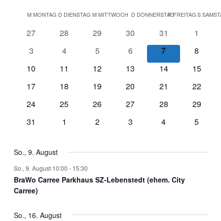
Kalender
M
MONTAG
D
DIENSTAG
M
MITTWOCH
D
DONNERSTAG
F
FREITAG
S
SAMST
von
0
0
0
0
0
0
27
28
29
30
31
1
Veranstaltungen
Veranstaltungen
Veranstaltungen
Veranstaltungen
Veranstaltungen
Veranstaltungen
Veranst
0
0
0
0
0
0
3
4
5
6
7
8
Veranstaltungen
Veranstaltungen
Veranstaltungen
Veranstaltungen
Veranstaltunge
Veranst
0
0
0
0
0
0
10
11
12
13
14
15
Veranstaltungen
Veranstaltungen
Veranstaltungen
Veranstaltungen
Veranstaltungen
Veranst
0
0
0
0
0
0
17
18
19
20
21
22
Veranstaltungen
Veranstaltungen
Veranstaltungen
Veranstaltungen
Veranstaltungen
Veranst
0
0
0
0
0
0
24
25
26
27
28
29
Veranstaltungen
Veranstaltungen
Veranstaltungen
Veranstaltungen
Veranstaltungen
Veranst
0
0
0
0
0
0
31
1
2
3
4
5
Veranstaltungen
Veranstaltungen
Veranstaltungen
Veranstaltungen
Veranstaltungen
Veranst
So., 9. August
So., 9. August 10:00
-
15:30
BraWo Carree Parkhaus SZ-Lebenstedt (ehem. City
Carree)
So., 16. August