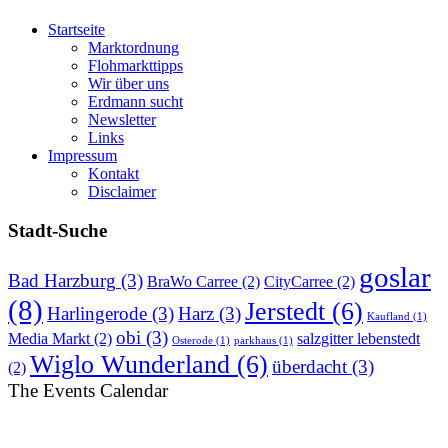
Startseite
Marktordnung
Flohmarkttipps
Wir über uns
Erdmann sucht
Newsletter
Links
Impressum
Kontakt
Disclaimer
Stadt-Suche
goslar
Bad Harzburg
(3)
BraWo Carree
(2)
CityCarree
(2)
(8)
Jerstedt
(6)
Harlingerode
(3)
Harz
(3)
Kaufland
(1)
obi
(3)
Media Markt
(2)
salzgitter lebenstedt
Osterode
(1)
parkhaus
(1)
Wiglo Wunderland
(6)
überdacht
(3)
(2)
The Events Calendar