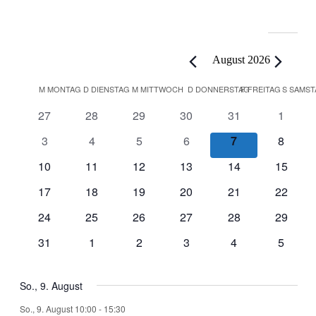
Veranstaltungen
August 2026
Kalender
M
MONTAG
D
DIENSTAG
M
MITTWOCH
D
DONNERSTAG
F
FREITAG
S
SAMST
von
0
0
0
0
0
0
27
28
29
30
31
1
Veranstaltungen
Veranstaltungen
Veranstaltungen
Veranstaltungen
Veranstaltungen
Veranstaltungen
Veranst
0
0
0
0
0
0
3
4
5
6
7
8
Veranstaltungen
Veranstaltungen
Veranstaltungen
Veranstaltungen
Veranstaltunge
Veranst
0
0
0
0
0
0
10
11
12
13
14
15
Veranstaltungen
Veranstaltungen
Veranstaltungen
Veranstaltungen
Veranstaltungen
Veranst
0
0
0
0
0
0
17
18
19
20
21
22
Veranstaltungen
Veranstaltungen
Veranstaltungen
Veranstaltungen
Veranstaltungen
Veranst
0
0
0
0
0
0
24
25
26
27
28
29
Veranstaltungen
Veranstaltungen
Veranstaltungen
Veranstaltungen
Veranstaltungen
Veranst
0
0
0
0
0
0
31
1
2
3
4
5
Veranstaltungen
Veranstaltungen
Veranstaltungen
Veranstaltungen
Veranstaltungen
Veranst
So., 9. August
So., 9. August 10:00
-
15:30