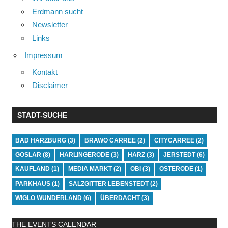
Erdmann sucht
Newsletter
Links
Impressum
Kontakt
Disclaimer
STADT-SUCHE
BAD HARZBURG
(3)
BRAWO CARREE
(2)
CITYCARREE
(2)
GOSLAR
(8)
HARLINGERODE
(3)
HARZ
(3)
JERSTEDT
(6)
KAUFLAND
(1)
MEDIA MARKT
(2)
OBI
(3)
OSTERODE
(1)
PARKHAUS
(1)
SALZGITTER LEBENSTEDT
(2)
WIGLO WUNDERLAND
(6)
ÜBERDACHT
(3)
THE EVENTS CALENDAR