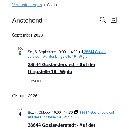
Veranstaltungen
Wiglo
Anstehend
Veranstaltungen
Veran
Veranst
SUCHE
LISTE
Datum
Ansic
Suche
September 2026
wählen.
Navig
und
SO.
So., 6. September 10:00
-
14:30
38644 Goslar-
6
Ansichte
Jerstedt · Auf der Dingstelle 19 · Wiglo
38644 Goslar-Jerstedt · Auf der
Navigati
Dingstelle 19 · Wiglo
Euro1,00
Oktober 2026
SO.
So., 4. Oktober 10:00
-
14:30
38644 Goslar-Jerstedt ·
4
Auf der Dingstelle 19 · Wiglo
38644 Goslar-Jerstedt · Auf der