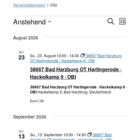
Veranstaltungen
Obi
Anstehend
Veranstaltungen
Veran
Veranst
SUCHE
LISTE
Datum
Ansic
Suche
August 2026
wählen.
Navig
und
SO.
So., 23. August 10:00
-
14:30
38667 Bad Harzburg
23
Ansichte
OT Harlingerode · Hackelkamp 9 · OBI
38667 Bad Harzburg OT Harlingerode ·
Navigati
Hackelkamp 9 · OBI
38667 Bad Harzburg OT Harlingerode · Hackelkamp 9 ·
OBI
Hackelkamp 9, Bad Harzburg, Deutschland
Euro1,00
September 2026
SO.
So., 13. September 10:00
-
14:30
38667 Bad
13
Harzburg OT Harlingerode · Hackelkamp 9 · OBI