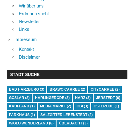
Wir über uns
Erdmann sucht
Newsletter
Links
Impressum
Kontakt
Disclaimer
STADT-SUCHE
BAD HARZBURG
(3)
BRAWO CARREE
(2)
CITYCARREE
(2)
GOSLAR
(8)
HARLINGERODE
(3)
HARZ
(3)
JERSTEDT
(6)
KAUFLAND
(1)
MEDIA MARKT
(2)
OBI
(3)
OSTERODE
(1)
PARKHAUS
(1)
SALZGITTER LEBENSTEDT
(2)
WIGLO WUNDERLAND
(6)
ÜBERDACHT
(3)