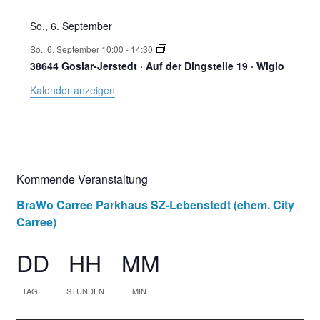
n
l
So., 6. September
t
g
So., 6. September 10:00
-
14:30
38644 Goslar-Jerstedt · Auf der Dingstelle 19 · Wiglo
u
Kalender anzeigen
n
e
g
n
e
Kommende Veranstaltung
n
BraWo Carree Parkhaus SZ-Lebenstedt (ehem. City
Carree)
DD
HH
MM
TAGE
STUNDEN
MIN.