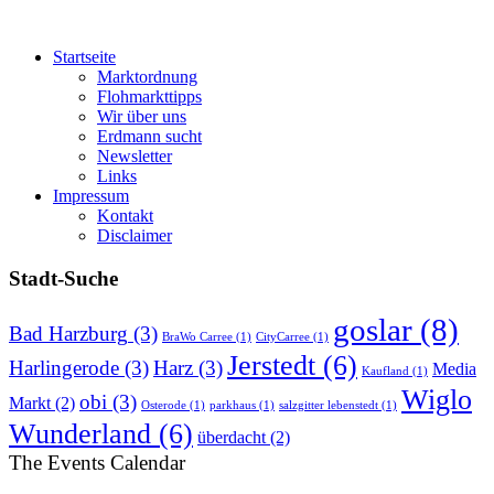
Startseite
Marktordnung
Flohmarkttipps
Wir über uns
Erdmann sucht
Newsletter
Links
Impressum
Kontakt
Disclaimer
Stadt-Suche
goslar
(8)
Bad Harzburg
(3)
BraWo Carree
(1)
CityCarree
(1)
Jerstedt
(6)
Harlingerode
(3)
Harz
(3)
Media
Kaufland
(1)
Wiglo
obi
(3)
Markt
(2)
Osterode
(1)
parkhaus
(1)
salzgitter lebenstedt
(1)
Wunderland
(6)
überdacht
(2)
The Events Calendar