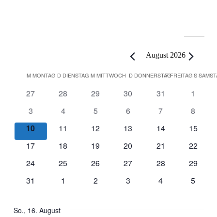
Veranstaltungen
August 2026
Kalender
M
MONTAG
D
DIENSTAG
M
MITTWOCH
D
DONNERSTAG
F
FREITAG
S
SAMST
von
0
0
0
0
0
0
27
28
29
30
31
1
Veranstaltungen
Veranstaltungen
Veranstaltungen
Veranstaltungen
Veranstaltungen
Veranstaltungen
Veranst
0
0
0
0
0
0
3
4
5
6
7
8
Veranstaltungen
Veranstaltungen
Veranstaltungen
Veranstaltungen
Veranstaltungen
Veranst
0
0
0
0
0
0
10
11
12
13
14
15
Veranstaltungen
Veranstaltungen
Veranstaltungen
Veranstaltungen
Veranstaltungen
Veranst
0
0
0
0
0
0
17
18
19
20
21
22
Veranstaltungen
Veranstaltungen
Veranstaltungen
Veranstaltungen
Veranstaltungen
Veranst
0
0
0
0
0
0
24
25
26
27
28
29
Veranstaltungen
Veranstaltungen
Veranstaltungen
Veranstaltungen
Veranstaltungen
Veranst
0
0
0
0
0
0
31
1
2
3
4
5
Veranstaltungen
Veranstaltungen
Veranstaltungen
Veranstaltungen
Veranstaltungen
Veranst
So., 16. August