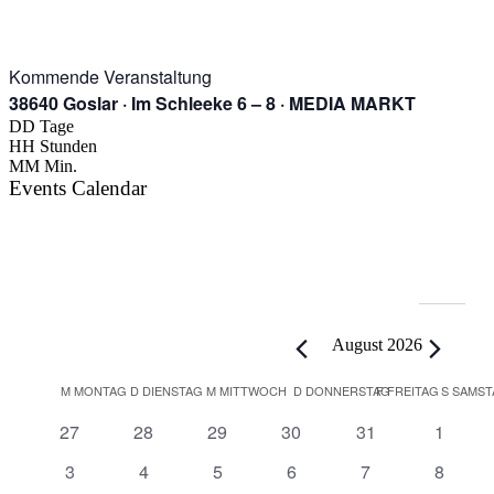
Kommende Veranstaltung
38640 Goslar · Im Schleeke 6 – 8 · MEDIA MARKT
DD
Tage
HH
Stunden
MM
Min.
Events Calendar
Veranstaltungen
August 2026
Kalender
M
MONTAG
D
DIENSTAG
M
MITTWOCH
D
DONNERSTAG
F
FREITAG
S
SAMST
von
0
0
0
0
0
0
27
28
29
30
31
1
Veranstaltungen
Veranstaltungen
Veranstaltungen
Veranstaltungen
Veranstaltungen
Veranstaltungen
Veranst
0
0
0
0
0
0
3
4
5
6
7
8