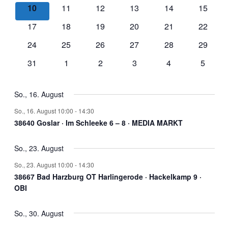
Veranstaltungen
Veranstaltungen
Veranstaltungen
Veranstaltungen
Veranstaltungen
Veranst
0
0
0
0
0
0
10
11
12
13
14
15
Veranstaltungen
Veranstaltungen
Veranstaltungen
Veranstaltungen
Veranstaltungen
Veranst
0
0
0
0
0
0
17
18
19
20
21
22
Veranstaltungen
Veranstaltungen
Veranstaltungen
Veranstaltungen
Veranstaltungen
Veranst
0
0
0
0
0
0
24
25
26
27
28
29
Veranstaltungen
Veranstaltungen
Veranstaltungen
Veranstaltungen
Veranstaltungen
Veranst
0
0
0
0
0
0
31
1
2
3
4
5
Veranstaltungen
Veranstaltungen
Veranstaltungen
Veranstaltungen
Veranstaltungen
Veranst
So., 16. August
So., 16. August 10:00
-
14:30
38640 Goslar · Im Schleeke 6 – 8 · MEDIA MARKT
So., 23. August
So., 23. August 10:00
-
14:30
38667 Bad Harzburg OT Harlingerode · Hackelkamp 9 ·
OBI
So., 30. August