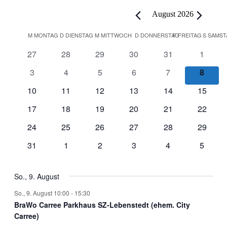
August 2026
Kalender
M
MONTAG
D
DIENSTAG
M
MITTWOCH
D
DONNERSTAG
F
FREITAG
S
SAMST
von
0
0
0
0
0
0
27
28
29
30
31
1
Veranstaltungen
Veranstaltungen
Veranstaltungen
Veranstaltungen
Veranstaltungen
Veranstaltungen
Veranst
0
0
0
0
0
0
3
4
5
6
7
8
Veranstaltungen
Veranstaltungen
Veranstaltungen
Veranstaltungen
Veranstaltungen
Verans
0
0
0
0
0
0
10
11
12
13
14
15
Veranstaltungen
Veranstaltungen
Veranstaltungen
Veranstaltungen
Veranstaltungen
Veranst
0
0
0
0
0
0
17
18
19
20
21
22
Veranstaltungen
Veranstaltungen
Veranstaltungen
Veranstaltungen
Veranstaltungen
Veranst
0
0
0
0
0
0
24
25
26
27
28
29
Veranstaltungen
Veranstaltungen
Veranstaltungen
Veranstaltungen
Veranstaltungen
Veranst
0
0
0
0
0
0
31
1
2
3
4
5
Veranstaltungen
Veranstaltungen
Veranstaltungen
Veranstaltungen
Veranstaltungen
Veranst
So., 9. August
So., 9. August 10:00
-
15:30
BraWo Carree Parkhaus SZ-Lebenstedt (ehem. City
Carree)