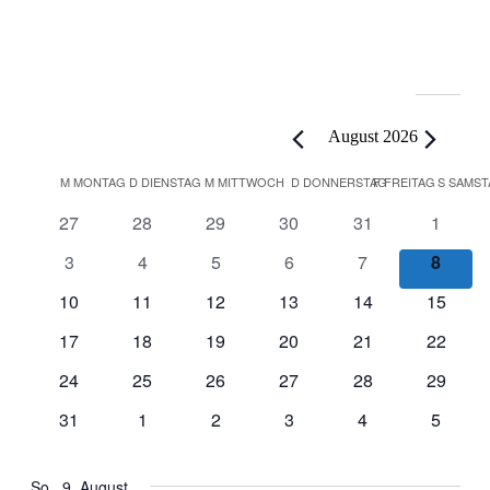
Veranstaltungen
August 2026
Kalender
M
MONTAG
D
DIENSTAG
M
MITTWOCH
D
DONNERSTAG
F
FREITAG
S
SAMST
von
0
0
0
0
0
0
27
28
29
30
31
1
Veranstaltungen
Veranstaltungen
Veranstaltungen
Veranstaltungen
Veranstaltungen
Veranstaltungen
Veranst
0
0
0
0
0
0
3
4
5
6
7
8
Veranstaltungen
Veranstaltungen
Veranstaltungen
Veranstaltungen
Veranstaltungen
Verans
0
0
0
0
0
0
10
11
12
13
14
15
Veranstaltungen
Veranstaltungen
Veranstaltungen
Veranstaltungen
Veranstaltungen
Veranst
0
0
0
0
0
0
17
18
19
20
21
22
Veranstaltungen
Veranstaltungen
Veranstaltungen
Veranstaltungen
Veranstaltungen
Veranst
0
0
0
0
0
0
24
25
26
27
28
29
Veranstaltungen
Veranstaltungen
Veranstaltungen
Veranstaltungen
Veranstaltungen
Veranst
0
0
0
0
0
0
31
1
2
3
4
5
Veranstaltungen
Veranstaltungen
Veranstaltungen
Veranstaltungen
Veranstaltungen
Veranst
So., 9. August