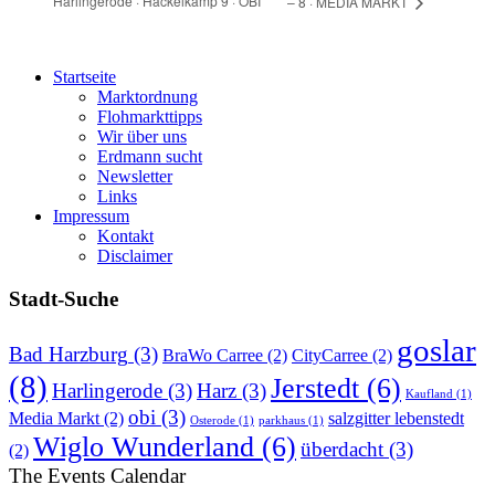
Harlingerode · Hackelkamp 9 · OBI
– 8 · MEDIA MARKT
Startseite
Marktordnung
Flohmarkttipps
Wir über uns
Erdmann sucht
Newsletter
Links
Impressum
Kontakt
Disclaimer
Stadt-Suche
goslar
Bad Harzburg
(3)
BraWo Carree
(2)
CityCarree
(2)
(8)
Jerstedt
(6)
Harlingerode
(3)
Harz
(3)
Kaufland
(1)
obi
(3)
Media Markt
(2)
salzgitter lebenstedt
Osterode
(1)
parkhaus
(1)
Wiglo Wunderland
(6)
überdacht
(3)
(2)
The Events Calendar