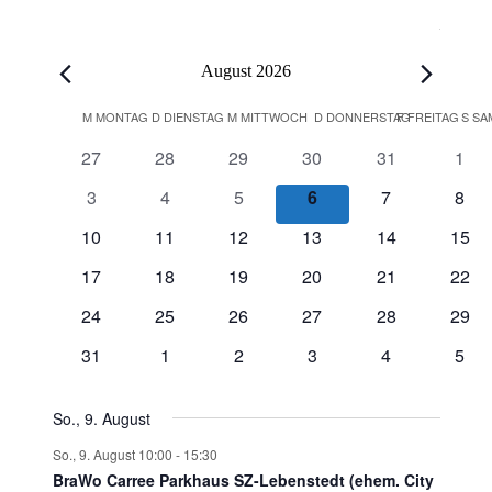
Veranstaltungen
August 2026
Kalender
M
MONTAG
D
DIENSTAG
M
MITTWOCH
D
DONNERSTAG
F
FREITAG
S
SA
von
0
0
0
0
0
0
27
28
29
30
31
1
Veranstaltungen
Veranstaltungen
Veranstaltungen
Veranstaltungen
Veranstaltungen
Veranstaltung
Vera
0
0
0
0
0
0
3
4
5
6
7
8
Veranstaltungen
Veranstaltungen
Veranstaltungen
Veranstaltungen
Veranstaltung
Vera
0
0
0
0
0
0
10
11
12
13
14
15
Veranstaltungen
Veranstaltungen
Veranstaltungen
Veranstaltungen
Veranstaltung
Veran
0
0
0
0
0
0
17
18
19
20
21
22
Veranstaltungen
Veranstaltungen
Veranstaltungen
Veranstaltungen
Veranstaltung
Veran
0
0
0
0
0
0
24
25
26
27
28
29
Veranstaltungen
Veranstaltungen
Veranstaltungen
Veranstaltungen
Veranstaltung
Veran
0
0
0
0
0
0
31
1
2
3
4
5
Veranstaltungen
Veranstaltungen
Veranstaltungen
Veranstaltungen
Veranstaltung
Vera
So., 9. August
So., 9. August 10:00
-
15:30
BraWo Carree Parkhaus SZ-Lebenstedt (ehem. City