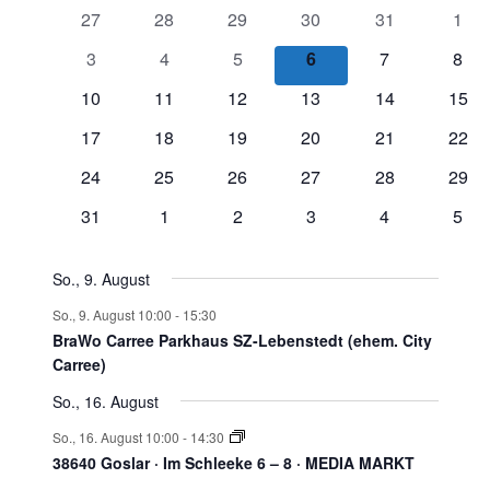
von
0
0
0
0
0
0
27
28
29
30
31
1
Veranstaltungen
Veranstaltungen
Veranstaltungen
Veranstaltungen
Veranstaltungen
Veranstaltung
Vera
0
0
0
0
0
0
3
4
5
6
7
8
Veranstaltungen
Veranstaltungen
Veranstaltungen
Veranstaltungen
Veranstaltung
Vera
0
0
0
0
0
0
10
11
12
13
14
15
Veranstaltungen
Veranstaltungen
Veranstaltungen
Veranstaltungen
Veranstaltung
Veran
0
0
0
0
0
0
17
18
19
20
21
22
Veranstaltungen
Veranstaltungen
Veranstaltungen
Veranstaltungen
Veranstaltung
Veran
0
0
0
0
0
0
24
25
26
27
28
29
Veranstaltungen
Veranstaltungen
Veranstaltungen
Veranstaltungen
Veranstaltung
Veran
0
0
0
0
0
0
31
1
2
3
4
5
Veranstaltungen
Veranstaltungen
Veranstaltungen
Veranstaltungen
Veranstaltung
Vera
So., 9. August
So., 9. August 10:00
-
15:30
BraWo Carree Parkhaus SZ-Lebenstedt (ehem. City
Carree)
So., 16. August
So., 16. August 10:00
-
14:30
38640 Goslar · Im Schleeke 6 – 8 · MEDIA MARKT