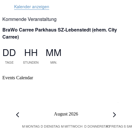
Kalender anzeigen
Kommende Veranstaltung
BraWo Carree Parkhaus SZ-Lebenstedt (ehem. City
Carree)
DD
HH
MM
TAGE
STUNDEN
MIN.
Events Calendar
Veranstaltungen
August 2026
Kalender
M
MONTAG
D
DIENSTAG
M
MITTWOCH
D
DONNERSTAG
F
FREITAG
S
SA