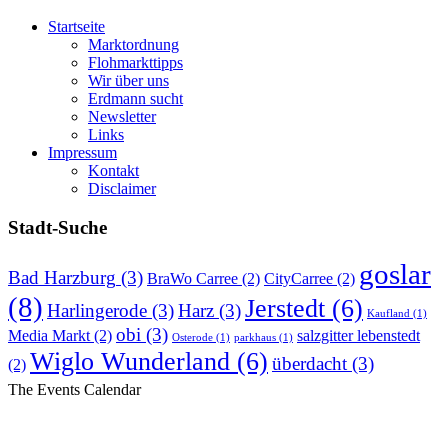
Startseite
Marktordnung
Flohmarkttipps
Wir über uns
Erdmann sucht
Newsletter
Links
Impressum
Kontakt
Disclaimer
Stadt-Suche
goslar
Bad Harzburg
(3)
BraWo Carree
(2)
CityCarree
(2)
(8)
Jerstedt
(6)
Harlingerode
(3)
Harz
(3)
Kaufland
(1)
obi
(3)
Media Markt
(2)
salzgitter lebenstedt
Osterode
(1)
parkhaus
(1)
Wiglo Wunderland
(6)
überdacht
(3)
(2)
The Events Calendar