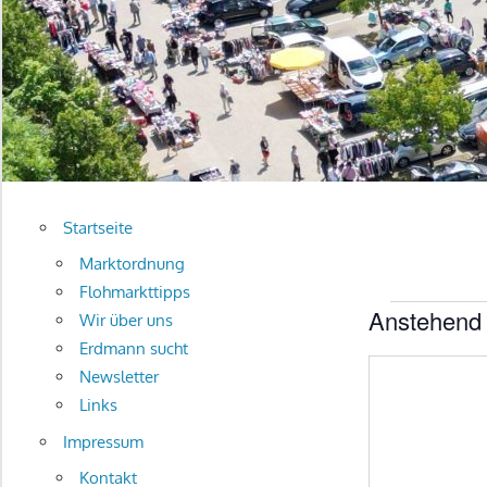
Startseite
Marktordnung
Flohmarkttipps
Anstehend
Vera
Wir über uns
Erdmann sucht
Datum
Newsletter
auswählen.
Links
Impressum
Kontakt