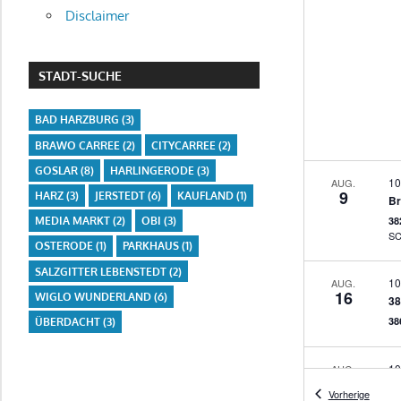
Disclaimer
STADT-SUCHE
BAD HARZBURG
(3)
BRAWO CARREE
(2)
CITYCARREE
(2)
GOSLAR
(8)
HARLINGERODE
(3)
10
AUG.
9
HARZ
(3)
JERSTEDT
(6)
KAUFLAND
(1)
38
MEDIA MARKT
(2)
OBI
(3)
OSTERODE
(1)
PARKHAUS
(1)
SALZGITTER LEBENSTEDT
(2)
10
AUG.
16
WIGLO WUNDERLAND
(6)
38
38
ÜBERDACHT
(3)
10
AUG.
23
38
Verans
Vorherige