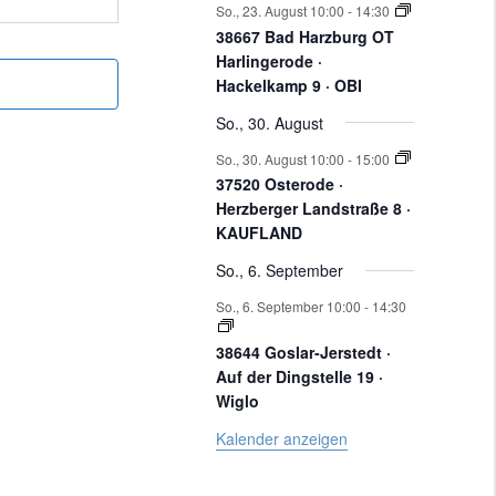
a
KELKAMP 9, BAD HARZBURG
So., 23. August 10:00
-
14:30
VERANSTALTUNGEN
n
n
n
n
n
n
t
38667 Bad Harzburg OT
n
Harlingerode ·
s
Hackelkamp 9 · OBI
u
S PARKDECK)
So., 30. August
t
So., 30. August 10:00
-
15:00
a
n
37520 Osterode ·
Herzberger Landstraße 8 ·
l
KAUFLAND
KELKAMP 9, BAD HARZBURG
t
g
So., 6. September
u
So., 6. September 10:00
-
14:30
n
e
38644 Goslar-Jerstedt ·
Auf der Dingstelle 19 ·
g
Wiglo
n
e
Kalender anzeigen
S PARKDECK)
n