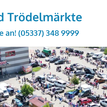
d Trödelmärkte
e an! (05337) 348 9999