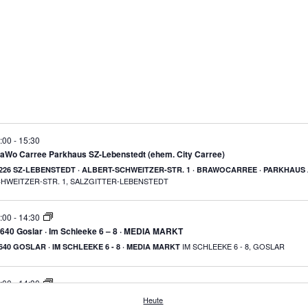
:00
-
15:30
BraWo Carree Parkhaus SZ-Lebenstedt (ehem. City Carree)
226 SZ-LEBENSTEDT · ALBERT-SCHWEITZER-STR. 1 · BRAWOCARREE · PARKHAUS
SCHWEITZER-STR. 1, SALZGITTER-LEBENSTEDT
:00
-
14:30
640 Goslar · Im Schleeke 6 – 8 · MEDIA MARKT
IM SCHLEEKE 6 - 8, GOSLAR
640 GOSLAR · IM SCHLEEKE 6 - 8 · MEDIA MARKT
:00
-
14:30
667 Bad Harzburg OT Harlingerode · Hackelkamp 9 · OBI
Heute
taltungen